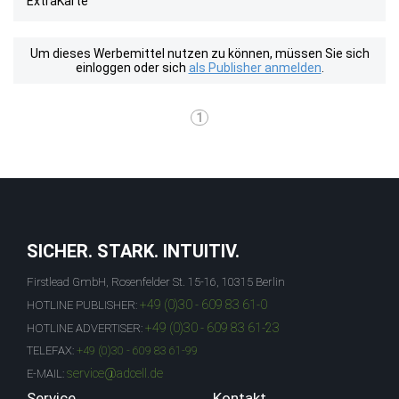
ExtraKarte
Um dieses Werbemittel nutzen zu können, müssen Sie sich
einloggen oder sich
als Publisher anmelden
.
1
SICHER. STARK. INTUITIV.
Firstlead GmbH, Rosenfelder St. 15-16, 10315 Berlin
+49 (0)30 - 609 83 61-0
HOTLINE PUBLISHER:
+49 (0)30 - 609 83 61-23
HOTLINE ADVERTISER:
TELEFAX:
+49 (0)30 - 609 83 61-99
service@adcell.de
E-MAIL:
Service
Kontakt