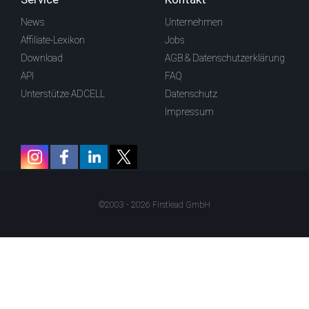
News
Unternehmen
Affiliate-Lexikon
Jobs
Download
AGB & Datenschutzerklärung
API
FAQ
Unterstütze ADCELL
Datenschutz
Impressum
©2003 - 2026 Firstlead GmbH