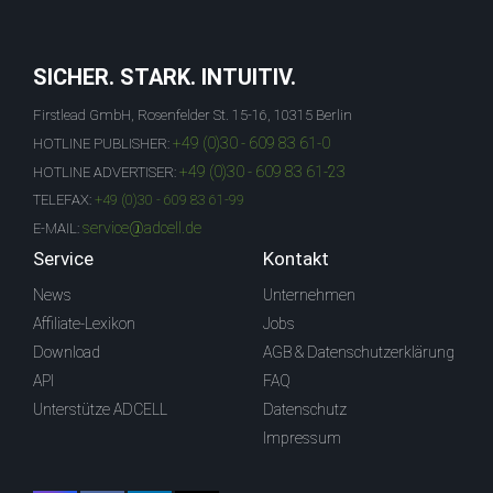
SICHER. STARK. INTUITIV.
Firstlead GmbH, Rosenfelder St. 15-16, 10315 Berlin
+49 (0)30 - 609 83 61-0
HOTLINE PUBLISHER:
+49 (0)30 - 609 83 61-23
HOTLINE ADVERTISER:
TELEFAX:
+49 (0)30 - 609 83 61-99
service@adcell.de
E-MAIL:
Service
Kontakt
News
Unternehmen
Affiliate-Lexikon
Jobs
Download
AGB & Datenschutzerklärung
API
FAQ
Unterstütze ADCELL
Datenschutz
Impressum