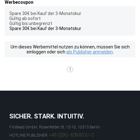
Werbecoupon
Spare 30€ bei Kauf der 3-Monatskur
Gültig ab:sofort
Gültig bis:unbegrenzt
Spare 30€ bei Kauf der 3-Monatskur
Um dieses Werbemittel nutzen zu können, müssen Sie sich
einloggen oder sich
als Publisher anmelden
.
1
SICHER. STARK. INTUITIV.
Firstlead GmbH, Rosenfelder St. 15-16, 10315 Berlin
+49 (0)30 - 609 83 61-0
HOTLINE PUBLISHER: