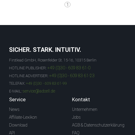
1
SICHER. STARK. INTUITIV.
Firstlead GmbH, Rosenfelder St. 15-16, 10315 Berlin
+49 (0)30 - 609 83 61-0
HOTLINE PUBLISHER:
+49 (0)30 - 609 83 61-23
HOTLINE ADVERTISER:
TELEFAX:
+49 (0)30 - 609 83 61-99
service@adcell.de
E-MAIL:
Service
Kontakt
News
Unternehmen
Affiliate-Lexikon
Jobs
Download
AGB & Datenschutzerklärung
API
FAQ