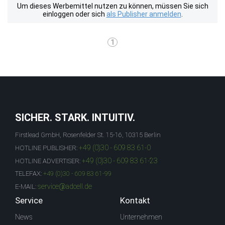
Um dieses Werbemittel nutzen zu können, müssen Sie sich
einloggen oder sich
als Publisher anmelden
.
1
SICHER. STARK. INTUITIV.
Firstlead GmbH, Rosenfelder St. 15-16, 10315 Berlin
+49 (0)30 - 609 83 61-0
HOTLINE PUBLISHER:
+49 (0)30 - 609 83 61-23
HOTLINE ADVERTISER:
TELEFAX:
+49 (0)30 - 609 83 61-99
service@adcell.de
E-MAIL:
Service
Kontakt
News
Unternehmen