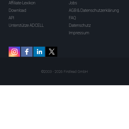
Affiliate-Lexikon
Jobs
Download
AGB & Datenschutzerklärung
API
FAQ
Unterstütze ADCELL
Datenschutz
Impressum
©2003 - 2026 Firstlead GmbH