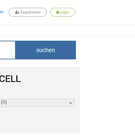
kt
Registrieren
Login
suchen
DCELL
 (1)