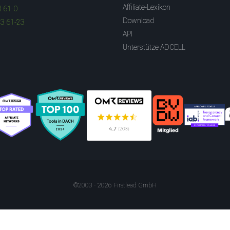
Affiliate-Lexikon
3 61-0
Download
83 61-23
API
Unterstütze ADCELL
©2003 - 2026 Firstlead GmbH