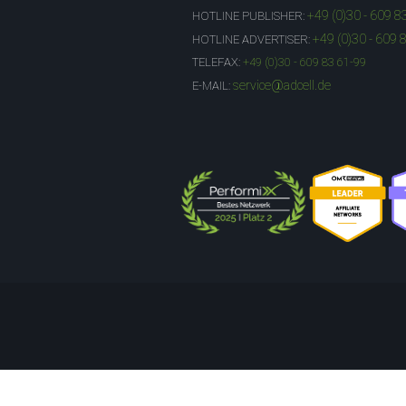
+49 (0)30 - 609 8
HOTLINE PUBLISHER:
+49 (0)30 - 609 
HOTLINE ADVERTISER:
TELEFAX:
+49 (0)30 - 609 83 61-99
service@adcell.de
E-MAIL: