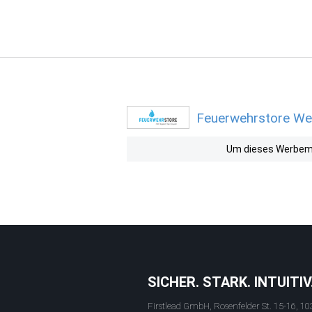
Feuerwehrstore Wer
Um dieses Werbemit
SICHER. STARK. INTUITIV
Firstlead GmbH, Rosenfelder St. 15-16, 10