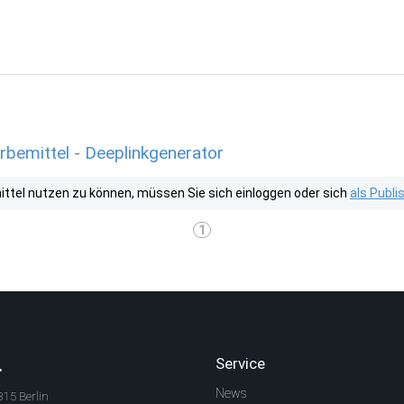
bemittel - Deeplinkgenerator
tel nutzen zu können, müssen Sie sich einloggen oder sich
als Publ
1
.
Service
News
315 Berlin