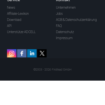
News
Unternehmen
Affiliate-Lexikon
Jobs
Download
AGB & Datenschutzerklärung
API
FAQ
Unterstütze ADCELL
Datenschutz
Impressum
©2003 - 2026 Firstlead GmbH