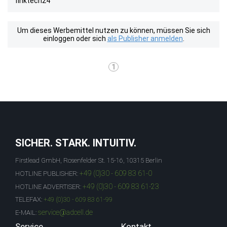
finktech24
Um dieses Werbemittel nutzen zu können, müssen Sie sich
einloggen oder sich
als Publisher anmelden
.
1
SICHER. STARK. INTUITIV.
Firstlead GmbH, Rosenfelder St. 15-16, 10315 Berlin
+49 (0)30 - 609 83 61-0
HOTLINE PUBLISHER:
+49 (0)30 - 609 83 61-23
HOTLINE ADVERTISER:
TELEFAX:
+49 (0)30 - 609 83 61-99
service@adcell.de
E-MAIL:
Service
Kontakt