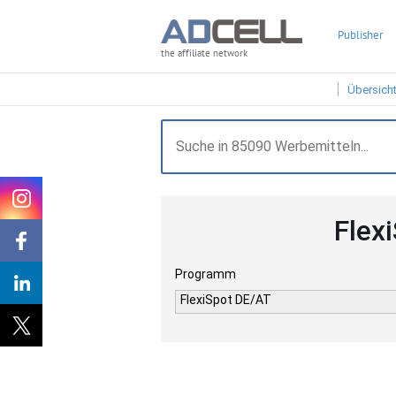
Publisher
the affiliate network
Übersich
Flex
Programm
FlexiSpot DE/AT