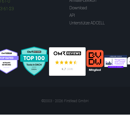
Affiliate-Lexikon
3 61-0
Download
83 61-23
API
Unterstütze ADCELL
©2003 - 2026 Firstlead GmbH