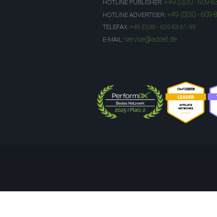
+49 (0)30 - 609 8
HOTLINE PUBLISHER:
+49 (0)30 - 609 
HOTLINE ADVERTISER:
TELEFAX:
+49 (0)30 - 609 83 61-99
service@adcell.de
E-MAIL: