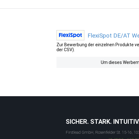
FlexiSpot DE/AT We
Zur Bewerbung der einzelnen Produkte ver
der CSV).
Um dieses Werbemit
SICHER. STARK. INTUITIV
Firstlead GmbH, Rosenfelder St. 15-16, 10