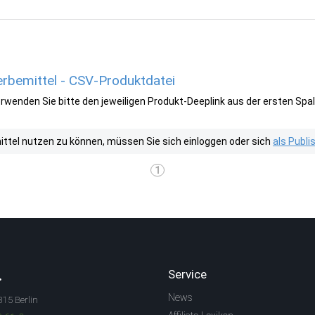
rbemittel - CSV-Produktdatei
wenden Sie bitte den jeweiligen Produkt-Deeplink aus der ersten Spal
tel nutzen zu können, müssen Sie sich einloggen oder sich
als Publ
1
.
Service
News
315 Berlin