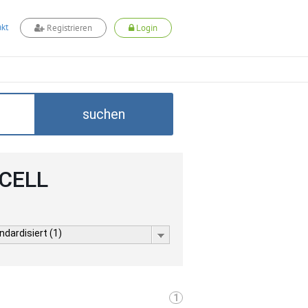
kt
Registrieren
Login
suchen
DCELL
dardisiert (1)
1