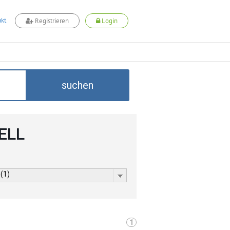
kt
Registrieren
Login
suchen
CELL
 (1)
1