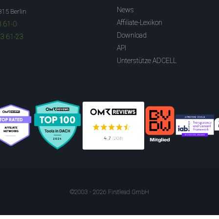
News
315 Berlin
Affiliate-Lexikon
3 61-0
Download
83 61-23
API
Unterstütze ADCELL
©2003 - 2026 Firstlead GmbH