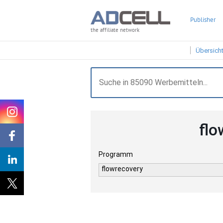
Publisher
the affiliate network
Übersich
flo
Programm
flowrecovery