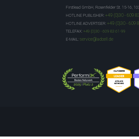
Firstlead GmbH, Rosenfelder St. 15-16, 10
+49 (0)30 - 609 8
HOTLINE PUBLISHER:
+49 (0)30 - 609 
HOTLINE ADVERTISER:
TELEFAX:
+49 (0)30 - 609 83 61-99
service@adcell.de
E-MAIL: