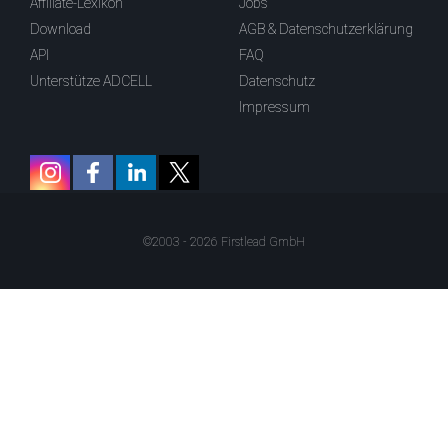
Affiliate-Lexikon
Jobs
Download
AGB & Datenschutzerklärung
API
FAQ
Unterstütze ADCELL
Datenschutz
Impressum
©2003 - 2026 Firstlead GmbH