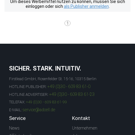
Um dieses Werbemittel nutzen zu können, müssen Sie sich
einloggen oder sich
als Publisher anmelden
.
1
SICHER. STARK. INTUITIV.
Firstlead GmbH, Rosenfelder St. 15-16, 10315 Berlin
+49 (0)30 - 609 83 61-0
HOTLINE PUBLISHER:
+49 (0)30 - 609 83 61-23
HOTLINE ADVERTISER:
TELEFAX:
+49 (0)30 - 609 83 61-99
service@adcell.de
E-MAIL:
Service
Kontakt
News
Unternehmen