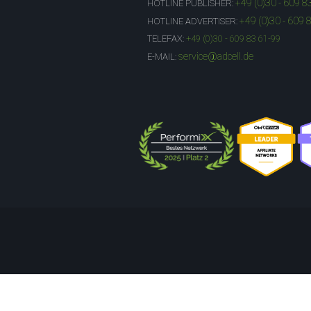
+49 (0)30 - 609 8
HOTLINE PUBLISHER:
+49 (0)30 - 609 
HOTLINE ADVERTISER:
TELEFAX:
+49 (0)30 - 609 83 61-99
service@adcell.de
E-MAIL: