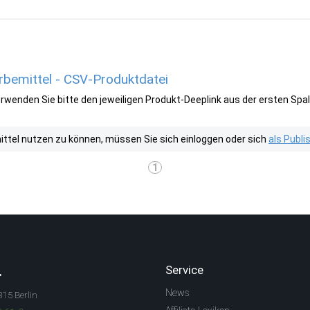
erbemittel - CSV-Produktdatei
wenden Sie bitte den jeweiligen Produkt-Deeplink aus der ersten Spal
tel nutzen zu können, müssen Sie sich einloggen oder sich
als Publ
1
.
Service
News
315 Berlin