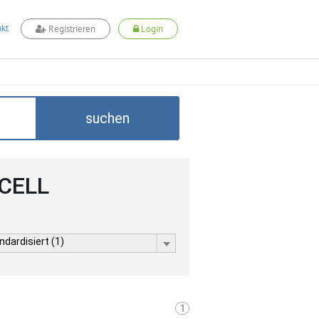
kt
Registrieren
Login
suchen
DCELL
dardisiert (1)
1