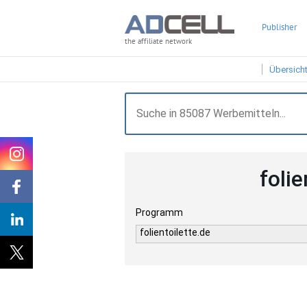
Publisher
the affiliate network
Übersich
foli
Programm
folientoilette.de