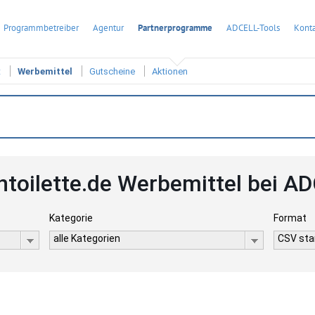
Programmbetreiber
Agentur
Partnerprogramme
ADCELL-Tools
Konta
t
Werbemittel
Gutscheine
Aktionen
entoilette.de Werbemittel bei A
Kategorie
Format
alle Kategorien
CSV stan