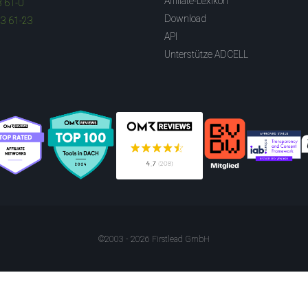
Affiliate-Lexikon
3 61-0
Download
83 61-23
API
Unterstütze ADCELL
©2003 - 2026 Firstlead GmbH