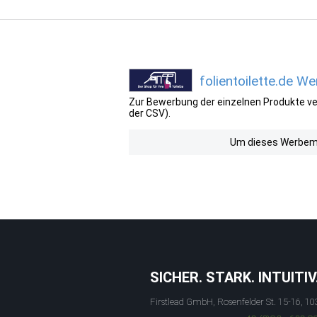
folientoilette.de W
Zur Bewerbung der einzelnen Produkte ver
der CSV).
Um dieses Werbemit
SICHER. STARK. INTUITIV
Firstlead GmbH, Rosenfelder St. 15-16, 10