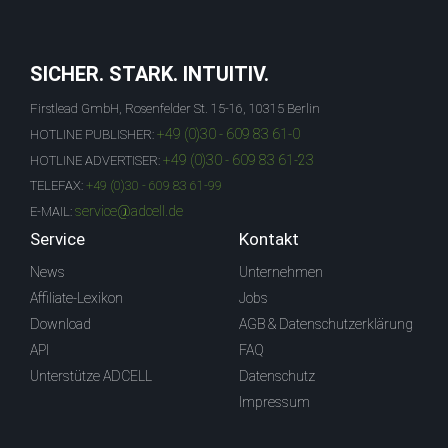
SICHER. STARK. INTUITIV.
Firstlead GmbH, Rosenfelder St. 15-16, 10315 Berlin
+49 (0)30 - 609 83 61-0
HOTLINE PUBLISHER:
+49 (0)30 - 609 83 61-23
HOTLINE ADVERTISER:
TELEFAX:
+49 (0)30 - 609 83 61-99
service@adcell.de
E-MAIL:
Service
Kontakt
News
Unternehmen
Affiliate-Lexikon
Jobs
Download
AGB & Datenschutzerklärung
API
FAQ
Unterstütze ADCELL
Datenschutz
Impressum