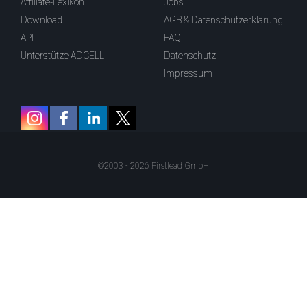
Affiliate-Lexikon
Jobs
Download
AGB & Datenschutzerklärung
API
FAQ
Unterstütze ADCELL
Datenschutz
Impressum
©2003 - 2026 Firstlead GmbH