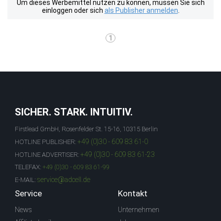
Um dieses Werbemittel nutzen zu können, müssen Sie sich
einloggen oder sich
als Publisher anmelden
.
1
SICHER. STARK. INTUITIV.
Firstlead GmbH, Rosenfelder St. 15-16, 10315 Berlin
+49 (0)30 - 609 83 61-0
HOTLINE PUBLISHER:
+49 (0)30 - 609 83 61-23
HOTLINE ADVERTISER:
TELEFAX:
+49 (0)30 - 609 83 61-99
service@adcell.de
E-MAIL:
Service
Kontakt
News
Unternehmen