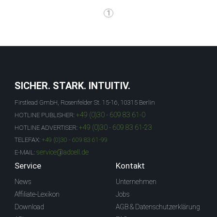
1
SICHER. STARK. INTUITIV.
Firstlead GmbH, Rosenfelder St. 15-16, 10315 Berlin
+49 (0)30 - 609 83 61-0
HOTLINE PUBLISHER:
+49 (0)30 - 609 83 61-23
HOTLINE ADVERTISER:
TELEFAX:
+49 (0)30 - 609 83 61-99
service@adcell.de
E-MAIL:
Service
Kontakt
News
Unternehmen
Affiliate-Lexikon
Jobs
Download
AGB & Datenschutzerklärung