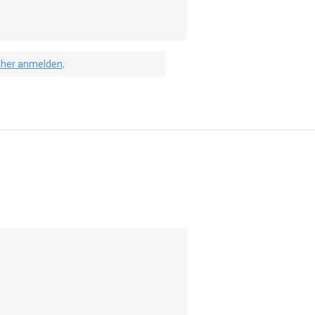
isher anmelden
.