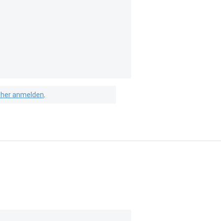
isher anmelden
.