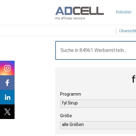
Publisher
the affiliate network
Übersich
Programm
fyl Sirup
Größe
alle Größen