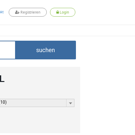
kt
Registrieren
Login
suchen
L
(10)