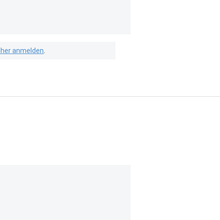
isher anmelden
.