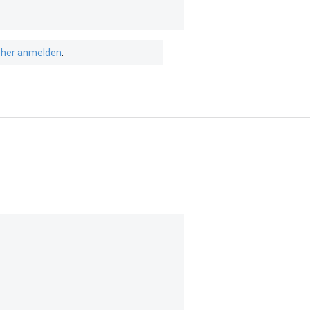
isher anmelden
.