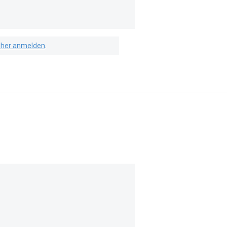
isher anmelden
.