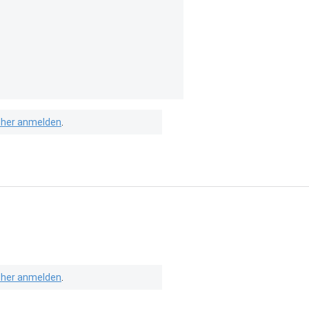
isher anmelden
.
isher anmelden
.