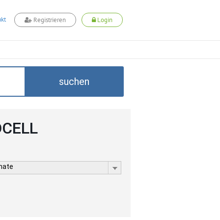
kt
Registrieren
Login
suchen
ADCELL
rmate