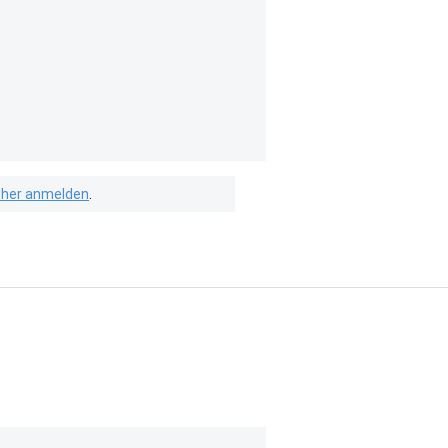
isher anmelden
.