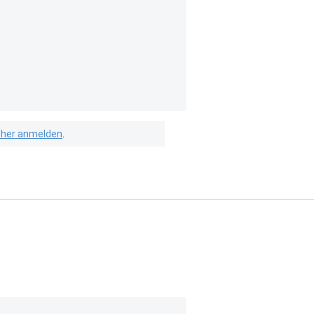
isher anmelden
.