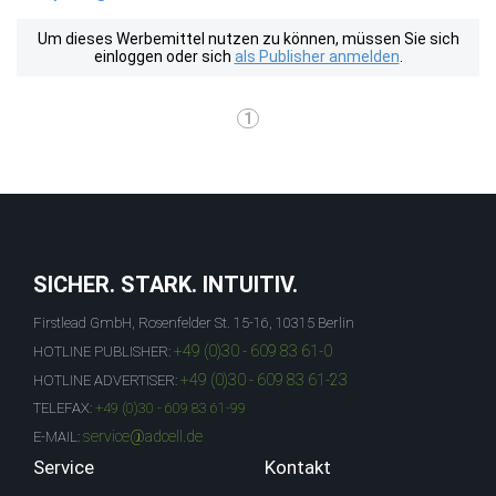
Um dieses Werbemittel nutzen zu können, müssen Sie sich
einloggen oder sich
als Publisher anmelden
.
1
SICHER. STARK. INTUITIV.
Firstlead GmbH, Rosenfelder St. 15-16, 10315 Berlin
+49 (0)30 - 609 83 61-0
HOTLINE PUBLISHER:
+49 (0)30 - 609 83 61-23
HOTLINE ADVERTISER:
TELEFAX:
+49 (0)30 - 609 83 61-99
service@adcell.de
E-MAIL:
Service
Kontakt