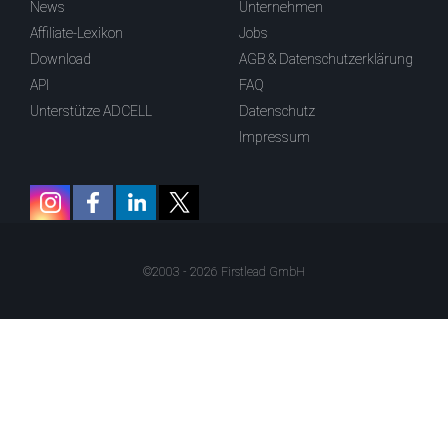
News
Unternehmen
Affiliate-Lexikon
Jobs
Download
AGB & Datenschutzerklärung
API
FAQ
Unterstütze ADCELL
Datenschutz
Impressum
©2003 - 2026 Firstlead GmbH