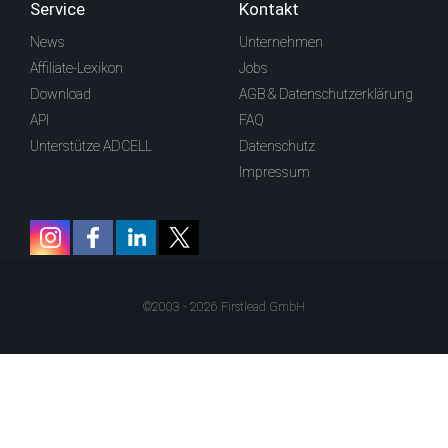
Service
Kontakt
News
Unternehmen
Affiliate-Lexikon
Jobs
Download
AGB & Datenschutzerklärung
API
FAQ
Unterstütze ADCELL
Datenschutz
Impressum
©2003 - 2026 Firstlead GmbH