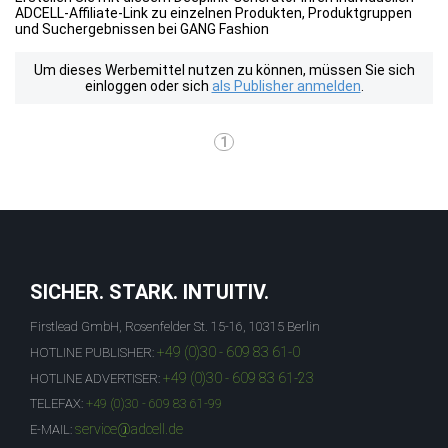
ADCELL-Affiliate-Link zu einzelnen Produkten, Produktgruppen
und Suchergebnissen bei GANG Fashion
Um dieses Werbemittel nutzen zu können, müssen Sie sich
einloggen oder sich
als Publisher anmelden
.
1
SICHER. STARK. INTUITIV.
Firstlead GmbH, Rosenfelder St. 15-16, 10315 Berlin
+49 (0)30 - 609 83 61-0
HOTLINE PUBLISHER:
+49 (0)30 - 609 83 61-23
HOTLINE ADVERTISER:
TELEFAX:
+49 (0)30 - 609 83 61-99
service@adcell.de
E-MAIL: