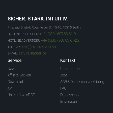
SICHER. STARK. INTUITIV.
Firstlead GmbH, Rosenfelder St. 15-16, 10315 Berlin
+49 (0)30 - 609 83 61-0
HOTLINE PUBLISHER:
+49 (0)30 - 609 83 61-23
HOTLINE ADVERTISER:
TELEFAX:
+49 (0)30 - 609 83 61-99
service@adcell.de
E-MAIL:
Service
Kontakt
News
Unternehmen
Affiliate-Lexikon
Jobs
Download
AGB & Datenschutzerklärung
API
FAQ
Unterstütze ADCELL
Datenschutz
Impressum