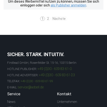
Um dieses Werbemittel nutzen zu können, müssen Sie sich
einloggen oder sich
als Publisher anmelden
.
1
2
Nächste
SICHER. STARK. INTUITIV.
Firstlead GmbH, Rosenfelder St. 15-16, 10315 Berlin
+49 (0)30 - 609 83 61-0
HOTLINE PUBLISHER:
+49 (0)30 - 609 83 61-23
HOTLINE ADVERTISER:
TELEFAX:
+49 (0)30 - 609 83 61-99
service@adcell.de
E-MAIL:
Service
Kontakt
News
Unternehmen