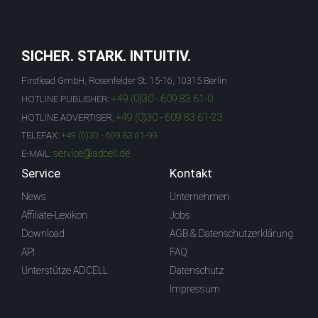
SICHER. STARK. INTUITIV.
Firstlead GmbH, Rosenfelder St. 15-16, 10315 Berlin
+49 (0)30 - 609 83 61-0
HOTLINE PUBLISHER:
+49 (0)30 - 609 83 61-23
HOTLINE ADVERTISER:
TELEFAX:
+49 (0)30 - 609 83 61-99
service@adcell.de
E-MAIL:
Service
Kontakt
News
Unternehmen
Affiliate-Lexikon
Jobs
Download
AGB & Datenschutzerklärung
API
FAQ
Unterstütze ADCELL
Datenschutz
Impressum