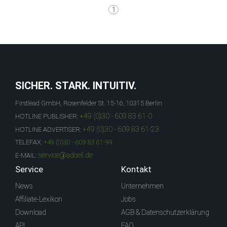
1
SICHER. STARK. INTUITIV.
Firstlead GmbH, Rosenfelder St. 15-16, 10315 Berlin
+49 (0)30 - 609 83 61-0
HOTLINE PUBLISHER:
+49 (0)30 - 609 83 61-23
HOTLINE ADVERTISER:
TELEFAX:
+49 (0)30 - 609 83 61-99
service@adcell.de
E-MAIL:
Service
Kontakt
News
Unternehmen
Affiliate-Lexikon
Jobs
Download
AGB & Datenschutzerklärung
API
FAQ