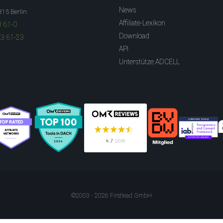
News
315 Berlin
Affiliate-Lexikon
3 61-0
Download
83 61-23
API
Unterstütze ADCELL
©2003 - 2026 Firstlead GmbH