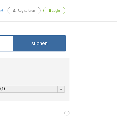
kt
Registrieren
Login
suchen
 (1)
1