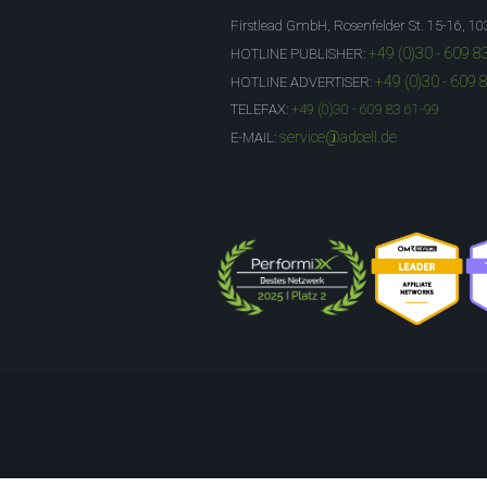
Firstlead GmbH, Rosenfelder St. 15-16, 10
+49 (0)30 - 609 8
HOTLINE PUBLISHER:
+49 (0)30 - 609 
HOTLINE ADVERTISER:
TELEFAX:
+49 (0)30 - 609 83 61-99
service@adcell.de
E-MAIL: