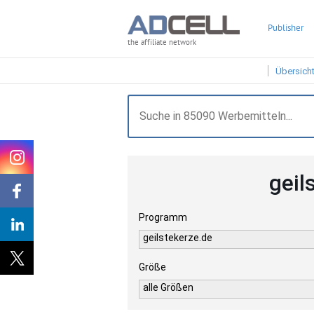
Publisher
the affiliate network
Übersich
geil
Programm
geilstekerze.de
Größe
alle Größen