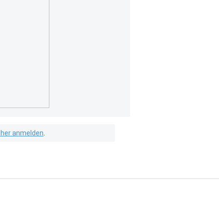
isher anmelden
.