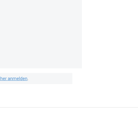
isher anmelden
.