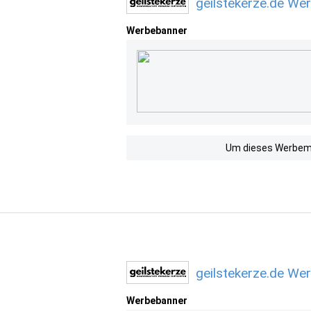
geilstekerze.de We
Werbebanner
Um dieses Werbemit
geilstekerze.de We
Werbebanner