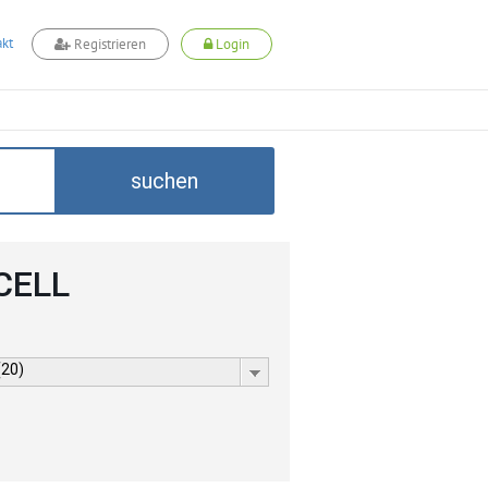
kt
Registrieren
Login
suchen
DCELL
(20)