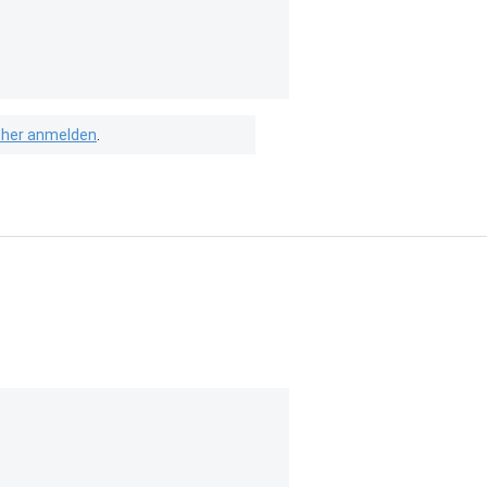
isher anmelden
.