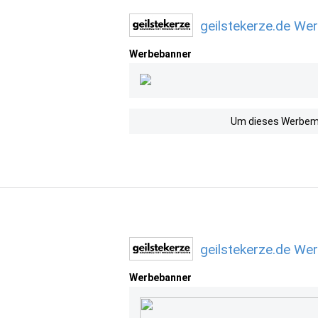
geilstekerze.de We
Werbebanner
Um dieses Werbemit
geilstekerze.de We
Werbebanner