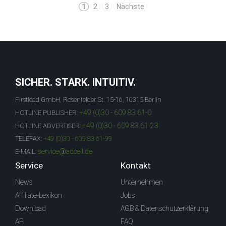
1
2
3
Nächste
SICHER. STARK. INTUITIV.
Firstlead GmbH, Rosenfelder St. 15-16, 10315 Berlin
+49 (0)30 - 609 83 61-0
HOTLINE PUBLISHER:
+49 (0)30 - 609 83 61-23
HOTLINE ADVERTISER:
TELEFAX:
+49 (0)30 - 609 83 61-99
service@adcell.de
E-MAIL:
Service
Kontakt
News
Unternehmen
Affiliate-Lexikon
Jobs
Download
AGB & Datenschutzerklärung
API
FAQ