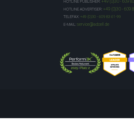
+49 (0)30 - 609 8
HOTLINE PUBLISHER:
+49 (0)30 - 609 
HOTLINE ADVERTISER:
TELEFAX:
+49 (0)30 - 609 83 61-99
service@adcell.de
E-MAIL: