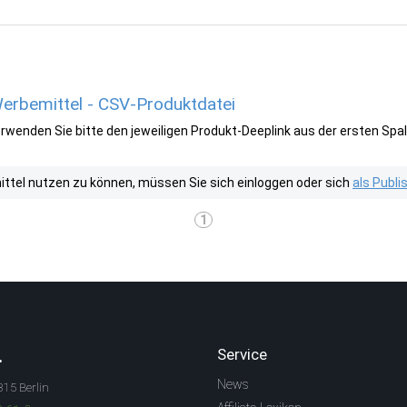
bemittel - CSV-Produktdatei
wenden Sie bitte den jeweiligen Produkt-Deeplink aus der ersten Spal
tel nutzen zu können, müssen Sie sich einloggen oder sich
als Publ
1
.
Service
News
315 Berlin