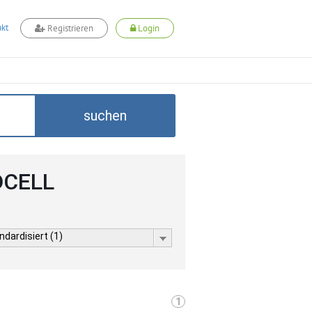
kt
Registrieren
Login
suchen
DCELL
dardisiert (1)
1