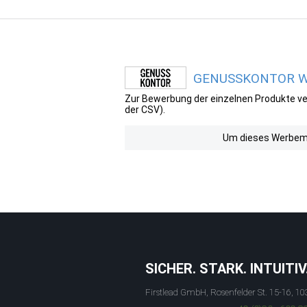
GENUSSKONTOR Wer
Zur Bewerbung der einzelnen Produkte ver
der CSV).
Um dieses Werbemit
SICHER. STARK. INTUITIV
Firstlead GmbH, Rosenfelder St. 15-16, 10