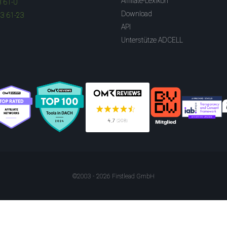
Affiliate-Lexikon
3 61-0
Download
83 61-23
API
Unterstütze ADCELL
©2003 - 2026 Firstlead GmbH