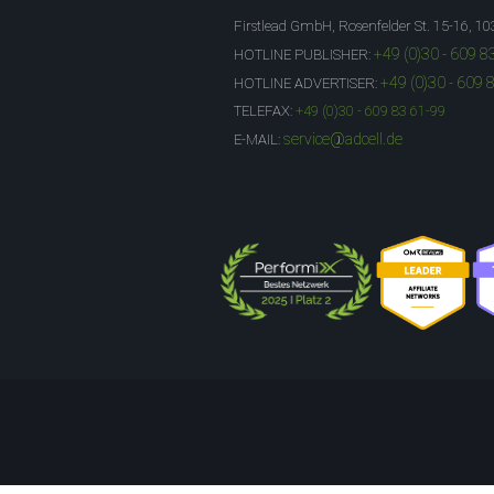
Firstlead GmbH, Rosenfelder St. 15-16, 10
+49 (0)30 - 609 8
HOTLINE PUBLISHER:
+49 (0)30 - 609 
HOTLINE ADVERTISER:
TELEFAX:
+49 (0)30 - 609 83 61-99
service@adcell.de
E-MAIL: