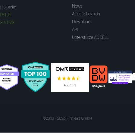
News
315 Berlin
Affiliate-Lexikon
3 61-0
Download
83 61-23
API
Unterstütze ADCELL
©2003 - 2026 Firstlead GmbH