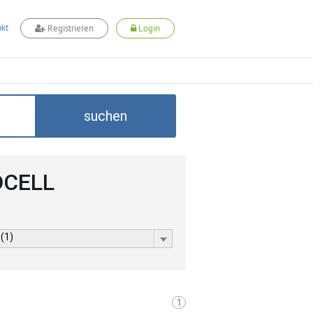
kt
Registrieren
Login
suchen
DCELL
 (1)
1