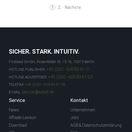
1
2
Nächste
SICHER. STARK. INTUITIV.
Firstlead GmbH, Rosenfelder St. 15-16, 10315 Berlin
+49 (0)30 - 609 83 61-0
HOTLINE PUBLISHER:
+49 (0)30 - 609 83 61-23
HOTLINE ADVERTISER:
TELEFAX:
+49 (0)30 - 609 83 61-99
service@adcell.de
E-MAIL:
Service
Kontakt
News
Unternehmen
Affiliate-Lexikon
Jobs
Download
AGB & Datenschutzerklärung