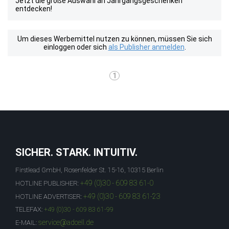
Jetzt die große Auswahl an Jahrgangsgeschenken
entdecken!
Um dieses Werbemittel nutzen zu können, müssen Sie sich
einloggen oder sich
als Publisher anmelden
.
1
SICHER. STARK. INTUITIV.
Firstlead GmbH, Rosenfelder St. 15-16, 10315 Berlin
+49 (0)30 - 609 83 61-0
HOTLINE PUBLISHER:
+49 (0)30 - 609 83 61-23
HOTLINE ADVERTISER:
TELEFAX:
+49 (0)30 - 609 83 61-99
service@adcell.de
E-MAIL: