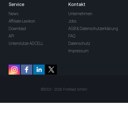
Service
Kontakt
News
Unternehmen
Affiliate-Lexikon
Jobs
Download
AGB & Datenschutzerklärung
API
FAQ
Unterstütze ADCELL
Datenschutz
Impressum
©2003 - 2026 Firstlead GmbH