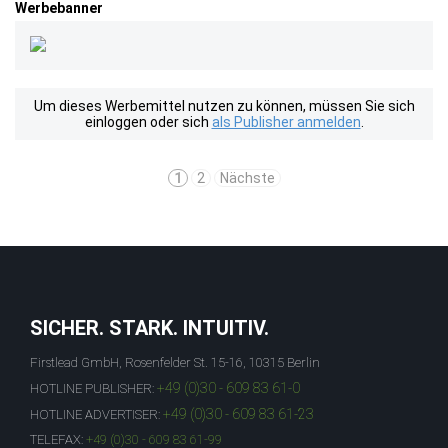
Werbebanner
Um dieses Werbemittel nutzen zu können, müssen Sie sich
einloggen oder sich
als Publisher anmelden
.
1
2
Nächste
SICHER. STARK. INTUITIV.
Firstlead GmbH, Rosenfelder St. 15-16, 10315 Berlin
+49 (0)30 - 609 83 61-0
HOTLINE PUBLISHER:
+49 (0)30 - 609 83 61-23
HOTLINE ADVERTISER:
TELEFAX:
+49 (0)30 - 609 83 61-99