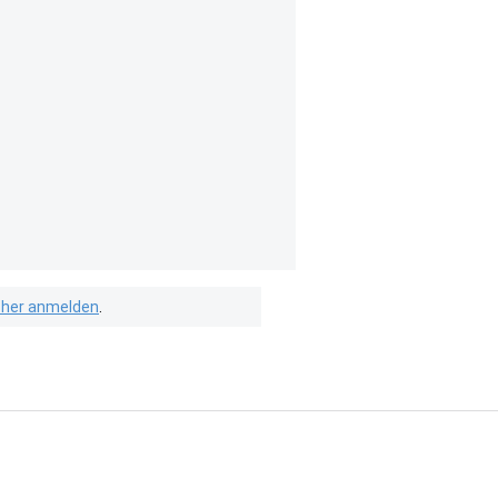
isher anmelden
.