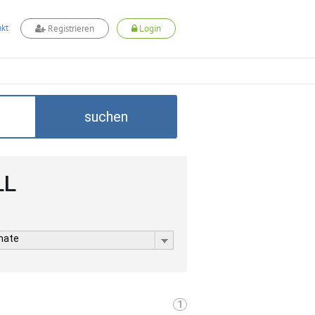
kt
Registrieren
Login
suchen
LL
rmate
1