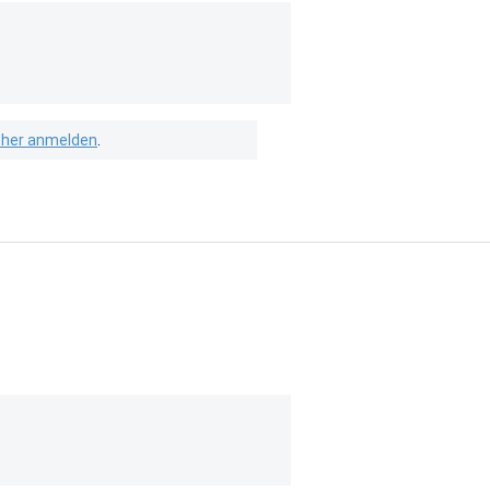
isher anmelden
.