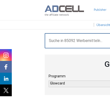
Publisher
the affiliate network
Übersich
G
Programm
Glowcard