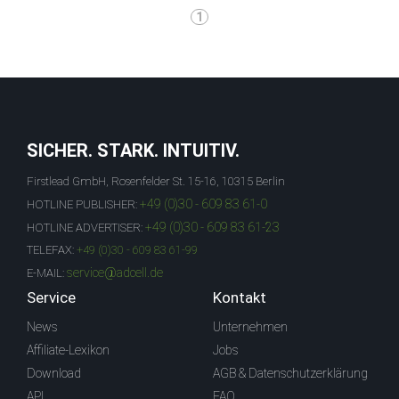
1
SICHER. STARK. INTUITIV.
Firstlead GmbH, Rosenfelder St. 15-16, 10315 Berlin
+49 (0)30 - 609 83 61-0
HOTLINE PUBLISHER:
+49 (0)30 - 609 83 61-23
HOTLINE ADVERTISER:
TELEFAX:
+49 (0)30 - 609 83 61-99
service@adcell.de
E-MAIL:
Service
Kontakt
News
Unternehmen
Affiliate-Lexikon
Jobs
Download
AGB & Datenschutzerklärung
API
FAQ