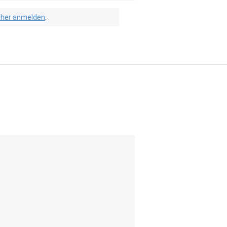
isher anmelden
.