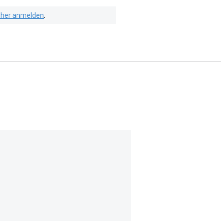
isher anmelden
.