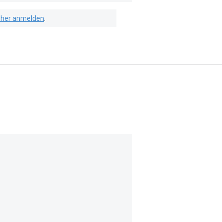
isher anmelden
.