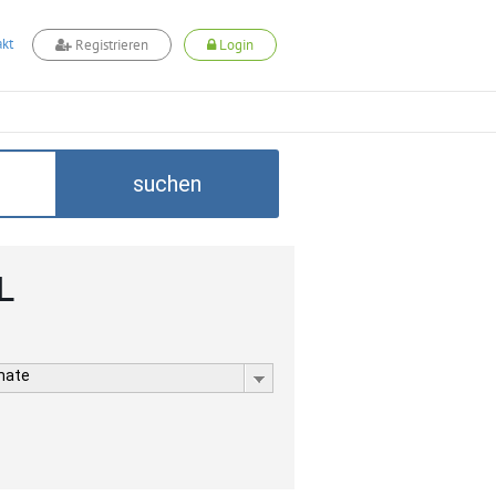
kt
Registrieren
Login
suchen
L
rmate