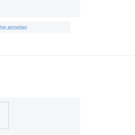
isher anmelden
.