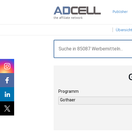
Publisher
the affiliate network
Übersich
Programm
Gothaer