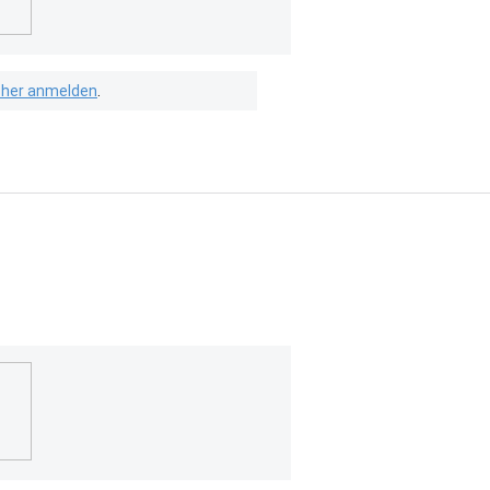
isher anmelden
.