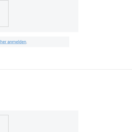
isher anmelden
.