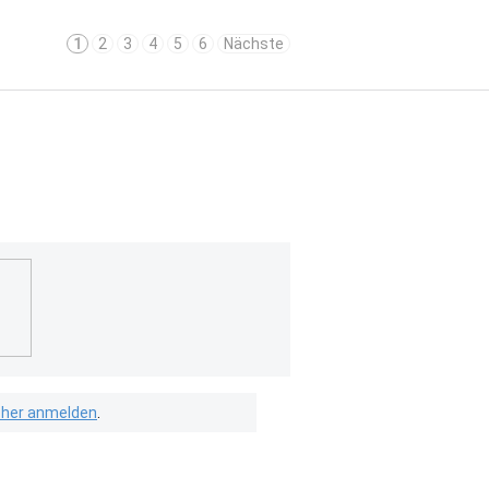
1
2
3
4
5
6
Nächste
isher anmelden
.