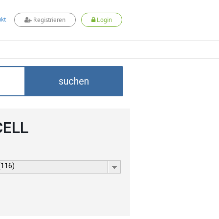
kt
Registrieren
Login
suchen
CELL
(116)