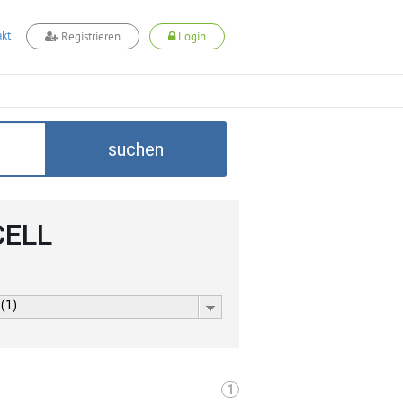
kt
Registrieren
Login
suchen
CELL
 (1)
1