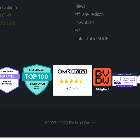
News
315 Berlin
Affiliate-Lexikon
3 61-0
Download
83 61-23
API
Unterstütze ADCELL
©2003 - 2026 Firstlead GmbH