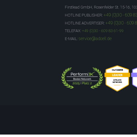
Firstlead GmbH, Rosenfelder St. 15-16, 10
+49 (0)30 - 609 8
HOTLINE PUBLISHER:
+49 (0)30 - 609 
HOTLINE ADVERTISER:
TELEFAX:
+49 (0)30 - 609 83 61-99
service@adcell.de
E-MAIL: