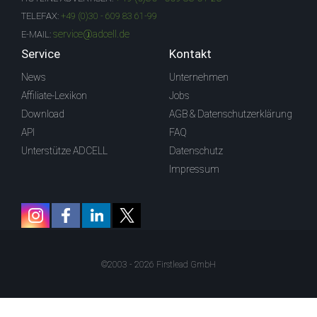
TELEFAX:
+49 (0)30 - 609 83 61-99
service@adcell.de
E-MAIL:
Service
Kontakt
News
Unternehmen
Affiliate-Lexikon
Jobs
Download
AGB & Datenschutzerklärung
API
FAQ
Unterstütze ADCELL
Datenschutz
Impressum
©2003 - 2026 Firstlead GmbH