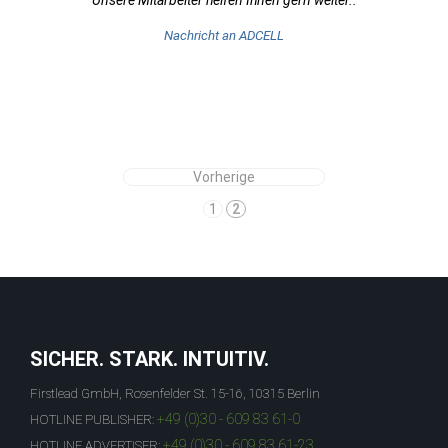
Unsere Mitarbeiter helfen Ihnen gern weiter..
Nachricht an ADCELL
Vorherige
1
2
SICHER. STARK. INTUITIV.
Firstlead GmbH, Rosenfelder St. 15-16, 10315 Berlin
+49 (0)30 - 609 83 61-0
HOTLINE PUBLISHER:
+49 (0)30 - 609 83 61-23
HOTLINE ADVERTISER: