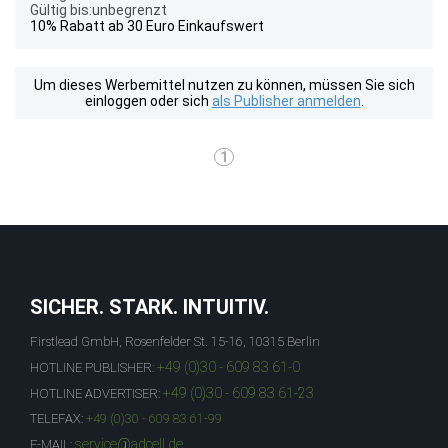
Gültig bis:unbegrenzt
10% Rabatt ab 30 Euro Einkaufswert
Um dieses Werbemittel nutzen zu können, müssen Sie sich
einloggen oder sich
als Publisher anmelden
.
1
SICHER. STARK. INTUITIV.
Firstlead GmbH, Rosenfelder St. 15-16, 10315 Berlin
+49 (0)30 - 609 83 61-0
HOTLINE PUBLISHER:
+49 (0)30 - 609 83 61-23
HOTLINE ADVERTISER:
TELEFAX:
+49 (0)30 - 609 83 61-99
service@adcell.de
E-MAIL: