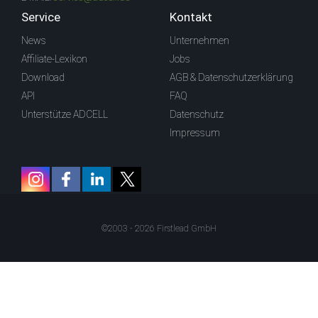
Service
Kontakt
News
Unternehmen
Affiliate-Lexikon
Jobs
Download
AGB & Datenschutzerklärung
API
FAQ
Unterstütze ADCELL
Datenschutz
Impressum
©2003 - 2026 Firstlead GmbH