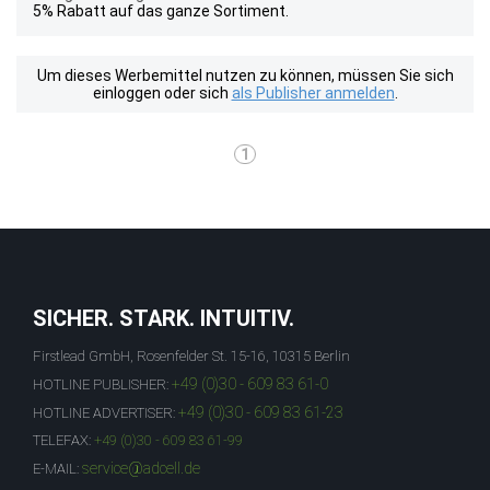
5% Rabatt auf das ganze Sortiment.
Um dieses Werbemittel nutzen zu können, müssen Sie sich
einloggen oder sich
als Publisher anmelden
.
1
SICHER. STARK. INTUITIV.
Firstlead GmbH, Rosenfelder St. 15-16, 10315 Berlin
+49 (0)30 - 609 83 61-0
HOTLINE PUBLISHER:
+49 (0)30 - 609 83 61-23
HOTLINE ADVERTISER:
TELEFAX:
+49 (0)30 - 609 83 61-99
service@adcell.de
E-MAIL: