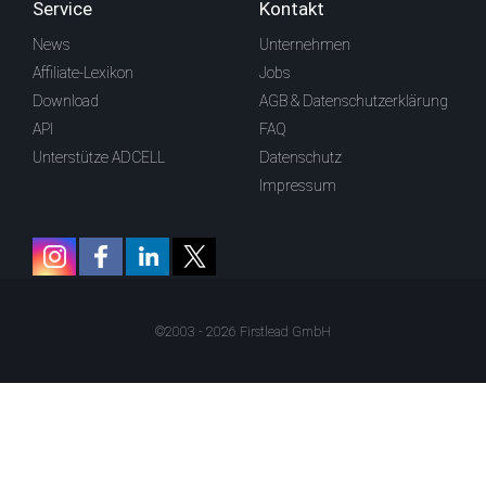
Service
Kontakt
News
Unternehmen
Affiliate-Lexikon
Jobs
Download
AGB & Datenschutzerklärung
API
FAQ
Unterstütze ADCELL
Datenschutz
Impressum
©2003 - 2026 Firstlead GmbH