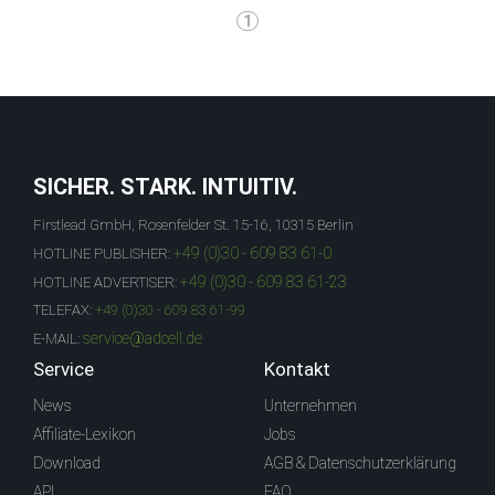
1
SICHER. STARK. INTUITIV.
Firstlead GmbH, Rosenfelder St. 15-16, 10315 Berlin
+49 (0)30 - 609 83 61-0
HOTLINE PUBLISHER:
+49 (0)30 - 609 83 61-23
HOTLINE ADVERTISER:
TELEFAX:
+49 (0)30 - 609 83 61-99
service@adcell.de
E-MAIL:
Service
Kontakt
News
Unternehmen
Affiliate-Lexikon
Jobs
Download
AGB & Datenschutzerklärung
API
FAQ