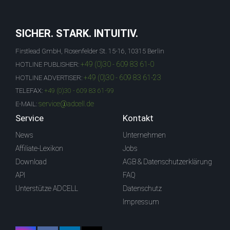
SICHER. STARK. INTUITIV.
Firstlead GmbH, Rosenfelder St. 15-16, 10315 Berlin
+49 (0)30 - 609 83 61-0
HOTLINE PUBLISHER:
+49 (0)30 - 609 83 61-23
HOTLINE ADVERTISER:
TELEFAX:
+49 (0)30 - 609 83 61-99
service@adcell.de
E-MAIL:
Service
Kontakt
News
Unternehmen
Affiliate-Lexikon
Jobs
Download
AGB & Datenschutzerklärung
API
FAQ
Unterstütze ADCELL
Datenschutz
Impressum