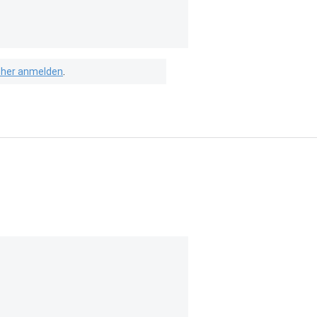
isher anmelden
.