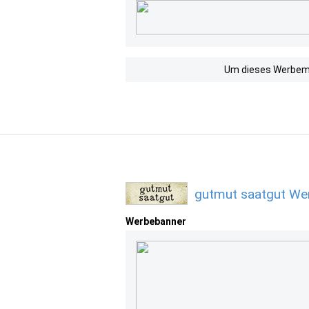
Um dieses Werbemit
gutmut saatgut We
Werbebanner