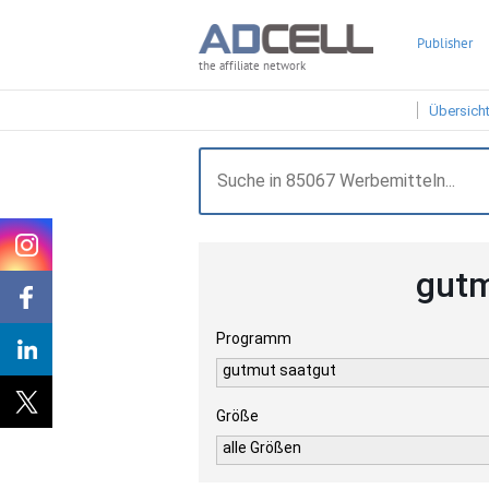
Publisher
the affiliate network
Übersich
gutm
Programm
gutmut saatgut
Größe
alle Größen