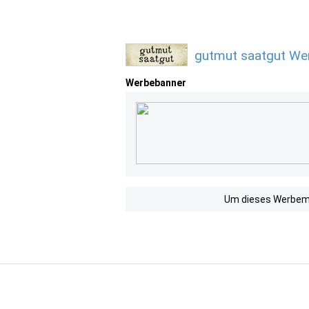
gutmut saatgut Wer
Werbebanner
Um dieses Werbemit