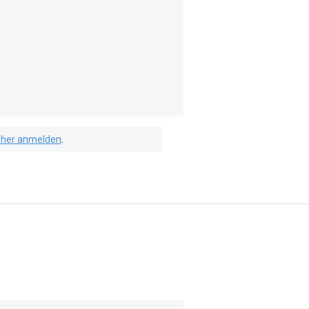
isher anmelden
.