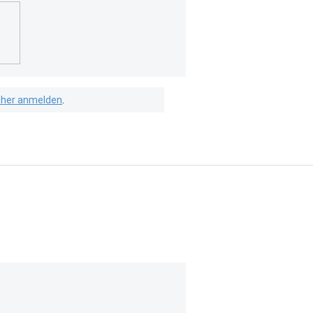
isher anmelden
.