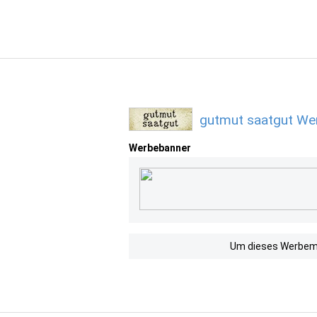
gutmut saatgut Wer
Werbebanner
Um dieses Werbemit