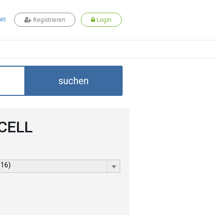
kt
Registrieren
Login
suchen
DCELL
(16)