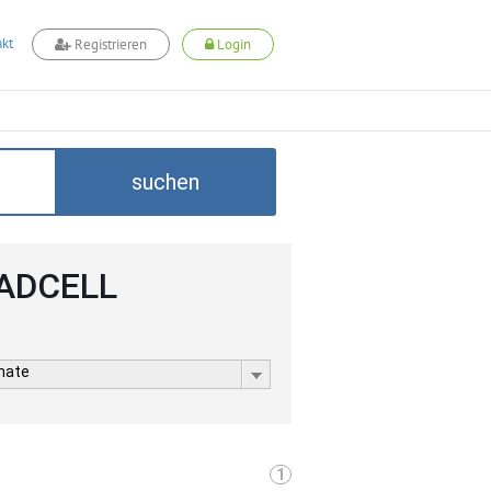
kt
Registrieren
Login
suchen
 ADCELL
rmate
1