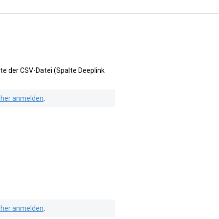
te der CSV-Datei (Spalte Deeplink
isher anmelden
.
isher anmelden
.