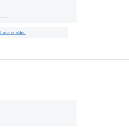
isher anmelden
.