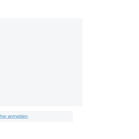
isher anmelden
.