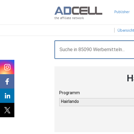
Publisher
the affiliate network
Übersich
H
Programm
Hairlando