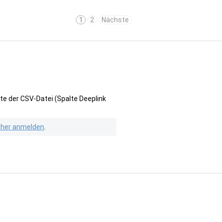
1
2
Nächste
te der CSV-Datei (Spalte Deeplink
isher anmelden
.