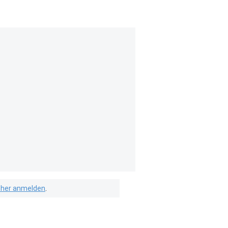
isher anmelden
.