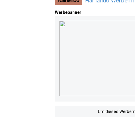
Hairlando Werbemit
Werbebanner
Um dieses Werbemit