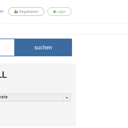
kt
Registrieren
Login
suchen
LL
rmate