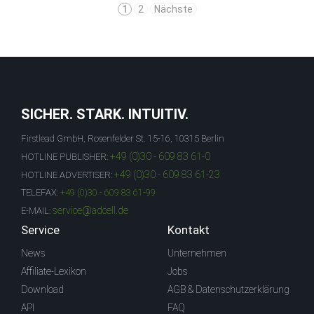
1
2
Nächste
SICHER. STARK. INTUITIV.
Firstlead GmbH, Rosenfelder St. 15-16, 10315 Berlin
+49 (0)30 - 609 83 61-0
HOTLINE PUBLISHER:
+49 (0)30 - 609 83 61-23
HOTLINE ADVERTISER:
TELEFAX:
+49 (0)30 - 609 83 61-99
service@adcell.de
E-MAIL:
Service
Kontakt
News
Unternehmen
Affiliate-Lexikon
Jobs
Download
AGB & Datenschutzerklärung
API
FAQ