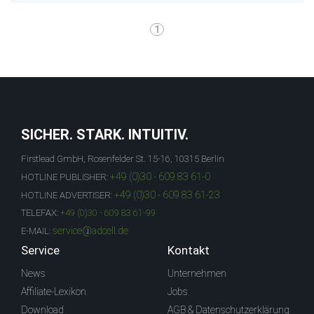
1
SICHER. STARK. INTUITIV.
Firstlead GmbH, Rosenfelder St. 15-16, 10315 Berlin
+49 (0)30 - 609 83 61-0
HOTLINE PUBLISHER:
+49 (0)30 - 609 83 61-23
HOTLINE ADVERTISER:
TELEFAX:
+49 (0)30 - 609 83 61-99
service@adcell.de
E-MAIL:
Service
Kontakt
News
Unternehmen
Affiliate-Lexikon
Jobs
Download
AGB & Datenschutzerklärung