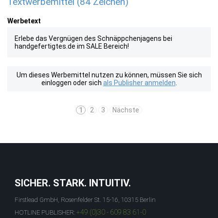
Textwerbemittel (84 Zeichen)
Werbetext
Erlebe das Vergnügen des Schnäppchenjagens bei
handgefertigtes.de im SALE Bereich!
Um dieses Werbemittel nutzen zu können, müssen Sie sich
einloggen oder sich
als Publisher anmelden
.
1
2
3
Nächste
SICHER. STARK. INTUITIV.
Firstlead GmbH, Rosenfelder St. 15-16, 10315 Berlin
+49 (0)30 - 609 83 61-0
HOTLINE PUBLISHER: