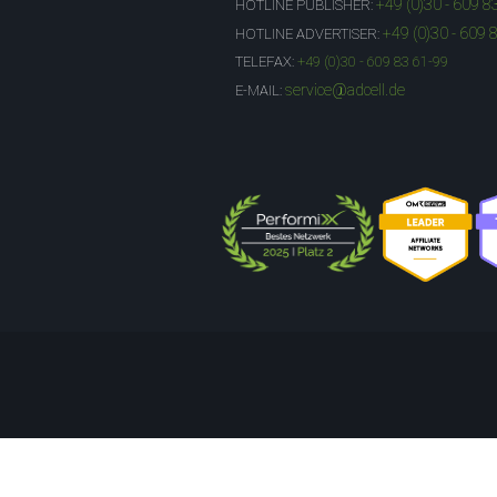
+49 (0)30 - 609 8
HOTLINE PUBLISHER:
+49 (0)30 - 609 
HOTLINE ADVERTISER:
TELEFAX:
+49 (0)30 - 609 83 61-99
service@adcell.de
E-MAIL: