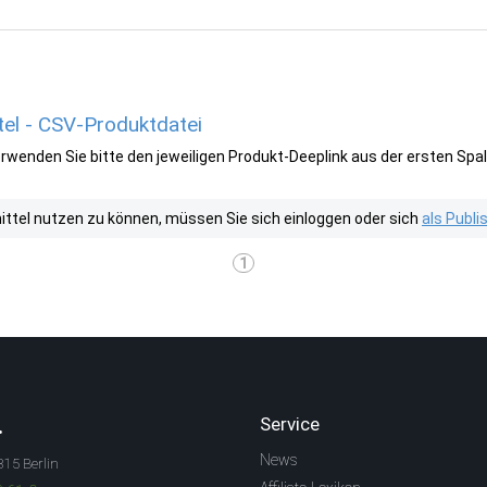
el - CSV-Produktdatei
wenden Sie bitte den jeweiligen Produkt-Deeplink aus der ersten Spal
tel nutzen zu können, müssen Sie sich einloggen oder sich
als Publ
1
.
Service
News
315 Berlin