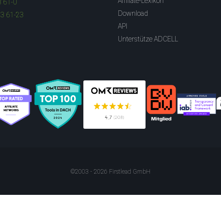
Affiliate-Lexikon
3 61-0
Download
83 61-23
API
Unterstütze ADCELL
©2003 - 2026 Firstlead GmbH