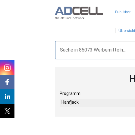
Publisher
the affiliate network
Übersich
H
Programm
Hanfjack