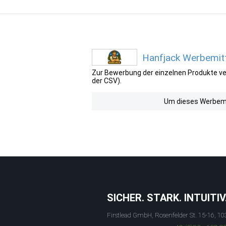
Hanfjack Werbemitt
Zur Bewerbung der einzelnen Produkte ver
der CSV).
Um dieses Werbemit
SICHER. STARK. INTUITIV
Firstlead GmbH, Rosenfelder St. 15-16, 10