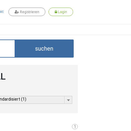
kt
Registrieren
Login
suchen
LL
dardisiert (1)
1