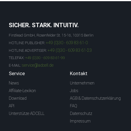
SICHER. STARK. INTUITIV.
Firstlead GmbH, Rosenfelder St. 15-16, 10315 Berlin
+49 (0)30 - 609 83 61-0
HOTLINE PUBLISHER:
+49 (0)30 - 609 83 61-23
HOTLINE ADVERTISER:
TELEFAX:
+49 (0)30 - 609 83 61-99
service@adcell.de
E-MAIL:
Service
Kontakt
News
Unternehmen
Affiliate-Lexikon
Jobs
Download
AGB & Datenschutzerklärung
API
FAQ
Unterstütze ADCELL
Datenschutz
Impressum