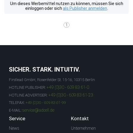
Um dieses Werbemittel nutzen zu können, müssen Sie sich
einloggen oder sich
als Publisher anmelden
.
1
SICHER. STARK. INTUITIV.
Firstlead GmbH, Rosenfelder St. 15-16, 10315 Berlin
+49 (0)30 - 609 83 61-0
HOTLINE PUBLISHER:
+49 (0)30 - 609 83 61-23
HOTLINE ADVERTISER:
TELEFAX:
+49 (0)30 - 609 83 61-99
service@adcell.de
E-MAIL:
Service
Kontakt
News
Unternehmen