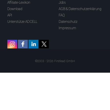
Affiliate-Lexikon
Jobs
Download
AGB & Datenschutzerklärung
API
FAQ
Unterstütze ADCELL
Datenschutz
Impressum
©2003 - 2026 Firstlead GmbH