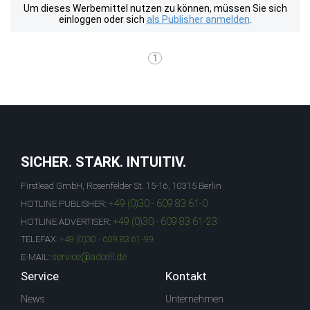
Um dieses Werbemittel nutzen zu können, müssen Sie sich
einloggen oder sich
als Publisher anmelden
.
1
SICHER. STARK. INTUITIV.
Firstlead GmbH, Rosenfelder St. 15-16, 10315 Berlin
+49 (0)30 - 609 83 61-0
HOTLINE PUBLISHER:
+49 (0)30 - 609 83 61-23
HOTLINE ADVERTISER:
TELEFAX:
+49 (0)30 - 609 83 61-99
service@adcell.de
E-MAIL:
Service
Kontakt
News
Unternehmen