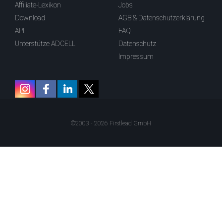
Affiliate-Lexikon
Jobs
Download
AGB & Datenschutzerklärung
API
FAQ
Unterstütze ADCELL
Datenschutz
Impressum
©2003 - 2026 Firstlead GmbH